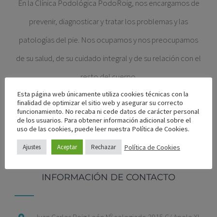
En la Clínica Podológica PodoRoig, nos encargamos de
prevenir, diagnosticar y tratar los problemas y las
patologías del pie. Nos ocupamos y nos preocupamos
de su salud, de su cuidado integral y de su relación con el
resto del cuerpo.
Esta página web únicamente utiliza cookies técnicas con la
SOBRE NOSOTROS
finalidad de optimizar el sitio web y asegurar su correcto
funcionamiento. No recaba ni cede datos de carácter personal
de los usuarios. Para obtener información adicional sobre el
uso de las cookies, puede leer nuestra Política de Cookies.
Política de Cookies
Ajustes
Aceptar
Rechazar
INFORMACIÓN DE CONTACTO