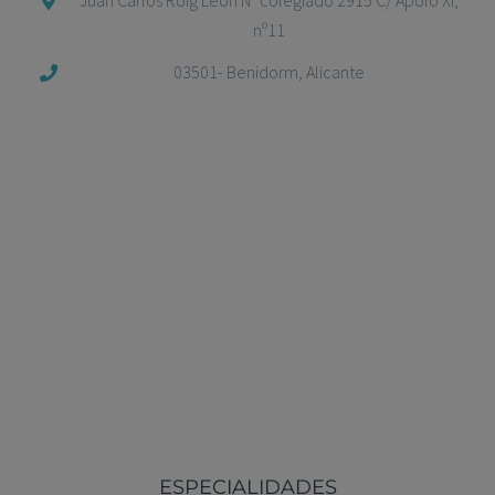
Juan Carlos Roig León Nº colegiado 2915 C/ Apolo XI,
nº11
03501- Benidorm, Alicante
ESPECIALIDADES