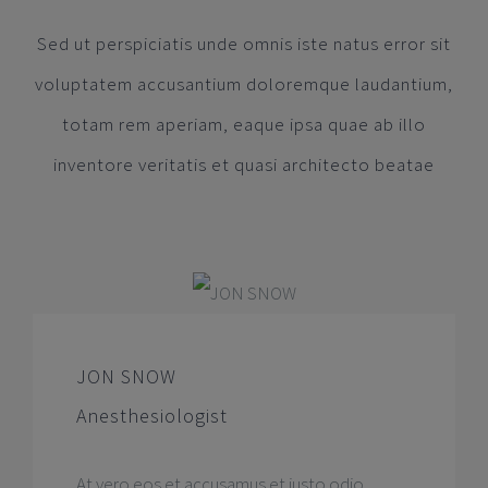
Sed ut perspiciatis unde omnis iste natus error sit
voluptatem accusantium doloremque laudantium,
totam rem aperiam, eaque ipsa quae ab illo
inventore veritatis et quasi architecto beatae
JON SNOW
Anesthesiologist
At vero eos et accusamus et iusto odio