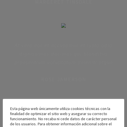
MARGERET TINSDALE
At vero eos et accusamus et iusto odio
dignissimos ducimus qui blanditiis
praesentium voluptatum deleniti atque
ROSE JAMERSON
Esta página web únicamente utiliza cookies técnicas con la
finalidad de optimizar el sitio web y asegurar su correcto
funcionamiento. No recaba ni cede datos de carácter personal
de los usuarios. Para obtener información adicional sobre el