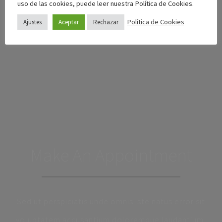
uso de las cookies, puede leer nuestra Política de Cookies.
Política de Cookies
Ajustes
Aceptar
Rechazar
Make An Appointment
Sed ut perspiciatis unde omnis iste natus error sit
voluptatem accusantium doloremque laudantium,