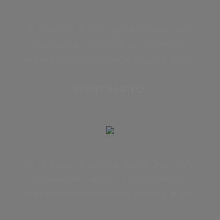
At vero eos et accusamus et iusto odio
dignissimos ducimus qui blanditiis
praesentium voluptatum deleniti atque
PENNY DANIELS
At vero eos et accusamus et iusto odio
dignissimos ducimus qui blanditiis
praesentium voluptatum deleniti atque