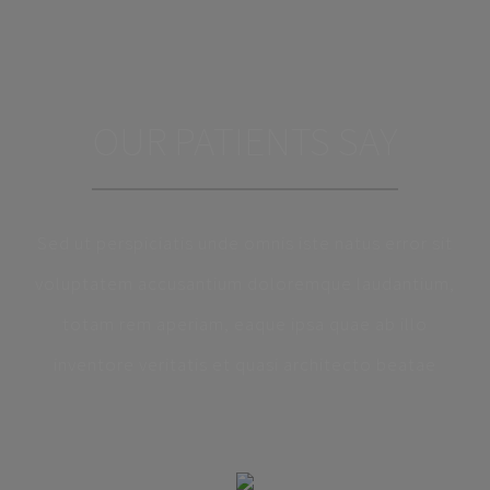
OUR PATIENTS SAY
Sed ut perspiciatis unde omnis iste natus error sit
voluptatem accusantium doloremque laudantium,
totam rem aperiam, eaque ipsa quae ab illo
inventore veritatis et quasi architecto beatae