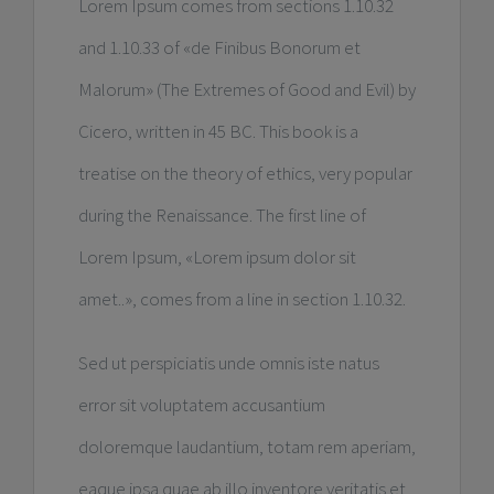
Lorem Ipsum comes from sections 1.10.32
and 1.10.33 of «de Finibus Bonorum et
Malorum» (The Extremes of Good and Evil) by
Cicero, written in 45 BC. This book is a
treatise on the theory of ethics, very popular
during the Renaissance. The first line of
Lorem Ipsum, «Lorem ipsum dolor sit
amet..», comes from a line in section 1.10.32.
Sed ut perspiciatis unde omnis iste natus
error sit voluptatem accusantium
doloremque laudantium, totam rem aperiam,
eaque ipsa quae ab illo inventore veritatis et