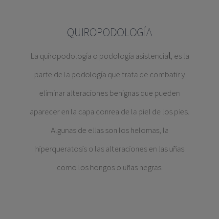
QUIROPODOLOGÍA
La quiropodología o podología asistencia
l
, es la
parte de la podología que trata de combatir y
eliminar alteraciones benignas que pueden
aparecer en la capa conrea de la piel de los pies.
Algunas de ellas son los helomas, la
hiperqueratosis o las alteraciones en las uñas
como los hongos o uñas negras.