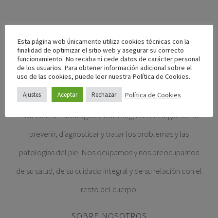
Esta página web únicamente utiliza cookies técnicas con la
finalidad de optimizar el sitio web y asegurar su correcto
funcionamiento. No recaba ni cede datos de carácter personal
de los usuarios. Para obtener información adicional sobre el
uso de las cookies, puede leer nuestra Política de Cookies.
Política de Cookies
Ajustes
Aceptar
Rechazar
En la Clínica Podológica PodoRoig, nos encargamos de
prevenir, diagnosticar y tratar los problemas y las
patologías del pie. Nos ocupamos y nos preocupamos
de su salud, de su cuidado integral y de su relación con el
resto del cuerpo.
SOBRE NOSOTROS